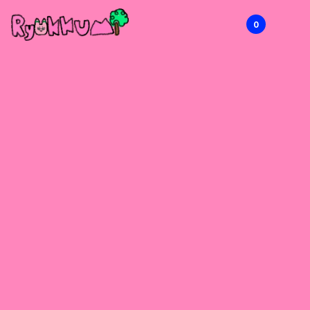
0
RYOKKUMi