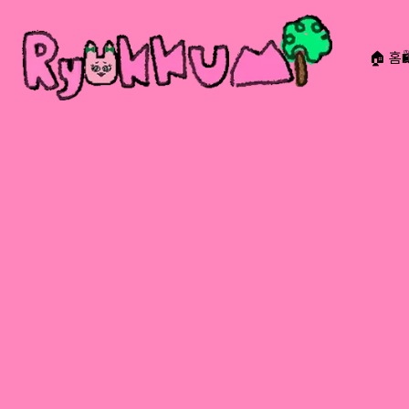
🏠 홈
RYOKKUMi