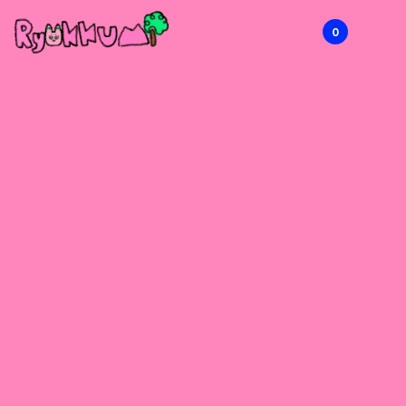
0
RYOKKUMi