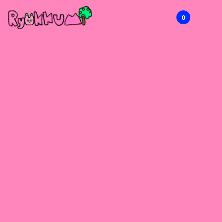
0
RYOKKUMi