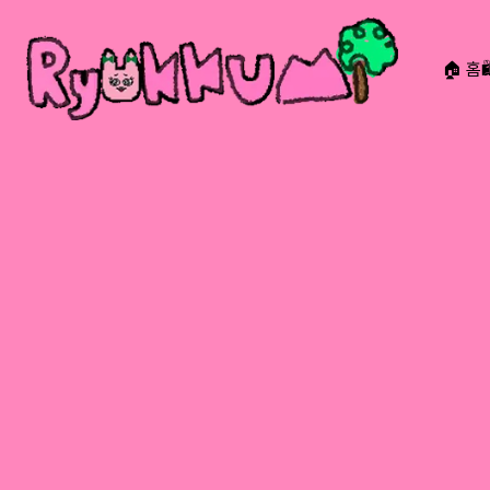
🏠 홈
RYOKKUMi