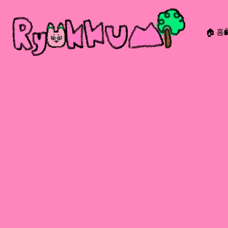
🏠 홈
RYOKKUMi