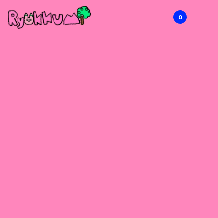
0
RYOKKUMi