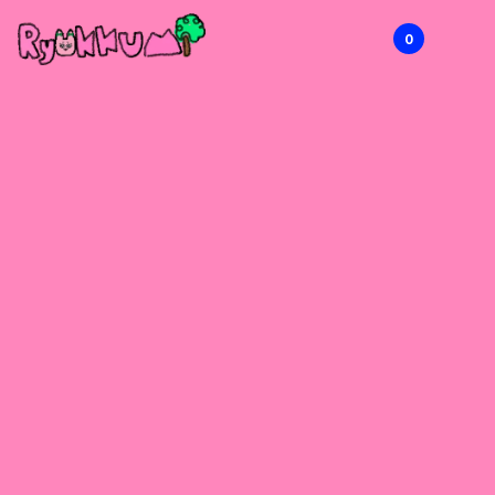
0
RYOKKUMi