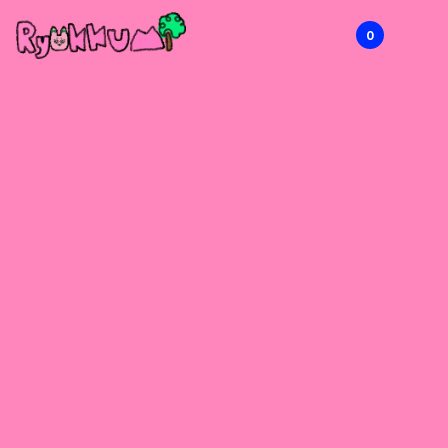
0
RYOKKUMi