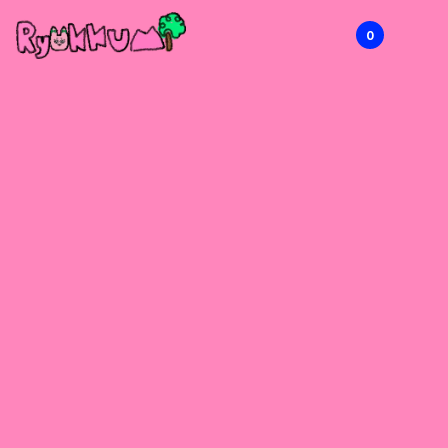
0
RYOKKUMi