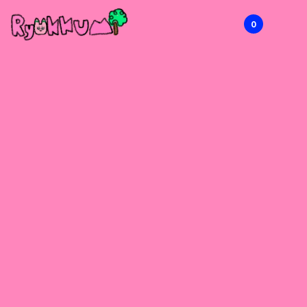
0
RYOKKUMi