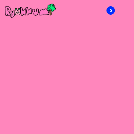
0
RYOKKUMi