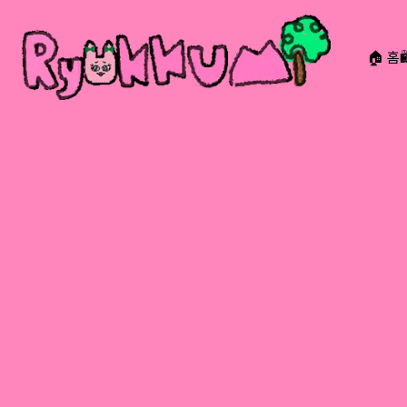
🏠 홈
RYOKKUMi