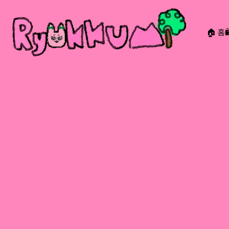
🏠 홈
RYOKKUMi