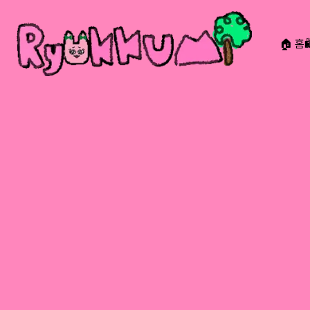
🏠 홈
RYOKKUMi