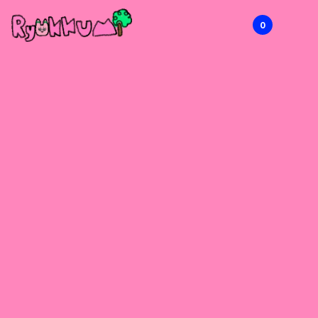
0
RYOKKUMi