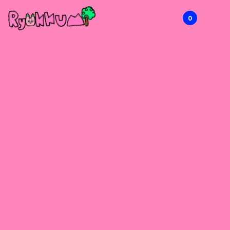
0
RYOKKUMi