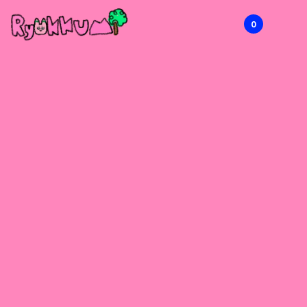
0
RYOKKUMi