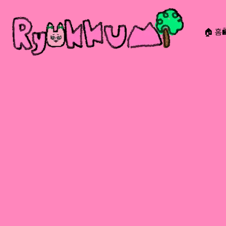
🏠 홈
RYOKKUMi