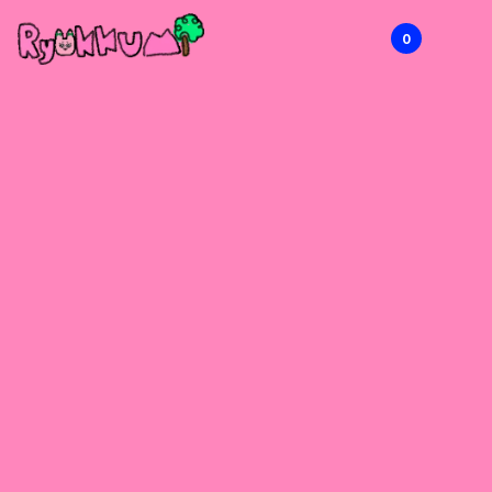
0
RYOKKUMi