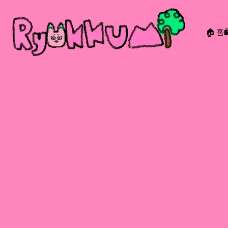
🏠 홈
RYOKKUMi