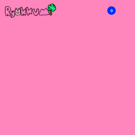
0
RYOKKUMi