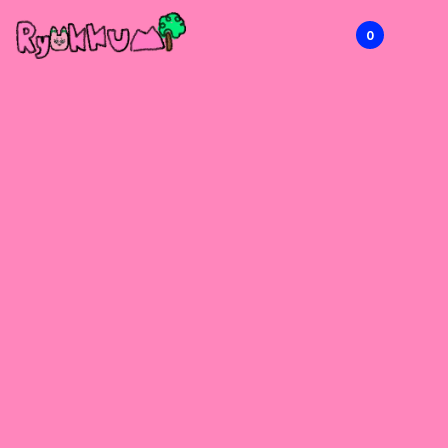
0
RYOKKUMi