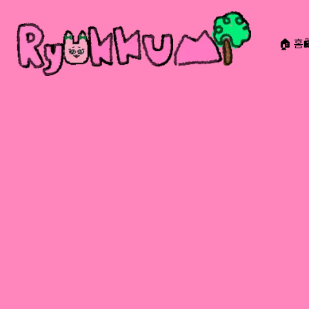
🏠 홈
RYOKKUMi