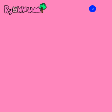
0
RYOKKUMi