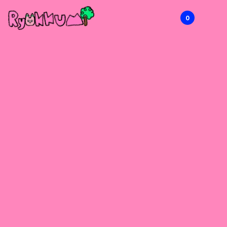
0
RYOKKUMi