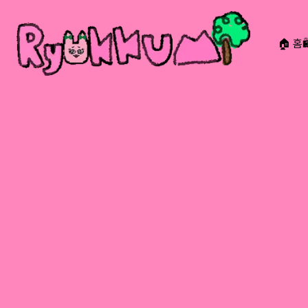
🏠 홈
RYOKKUMi