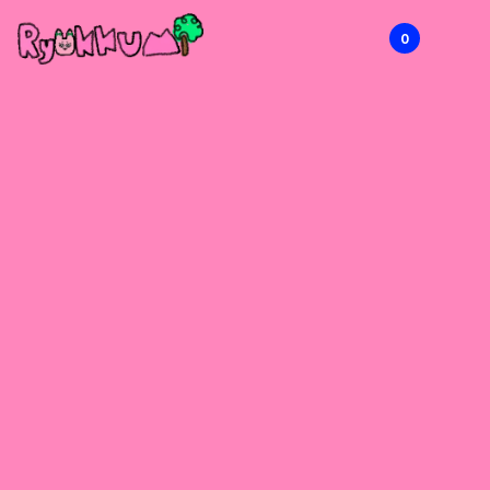
0
RYOKKUMi