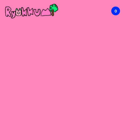
0
RYOKKUMi