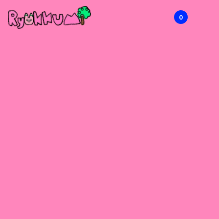
0
RYOKKUMi