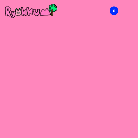
0
RYOKKUMi