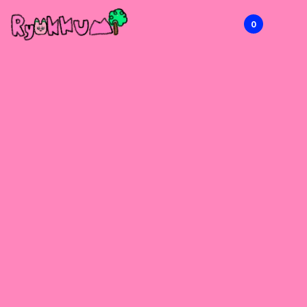
0
RYOKKUMi