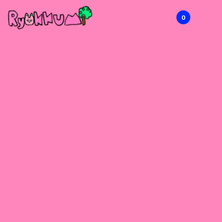
0
RYOKKUMi