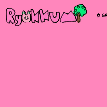
🏠 홈
RYOKKUMi