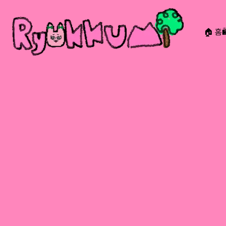
🏠 홈
RYOKKUMi