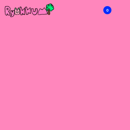
0
RYOKKUMi