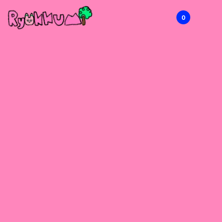
0
RYOKKUMi