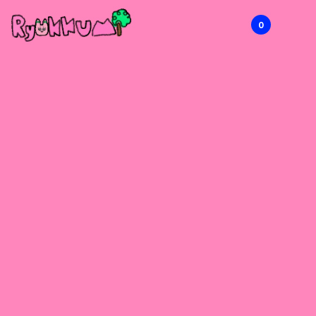
0
RYOKKUMi