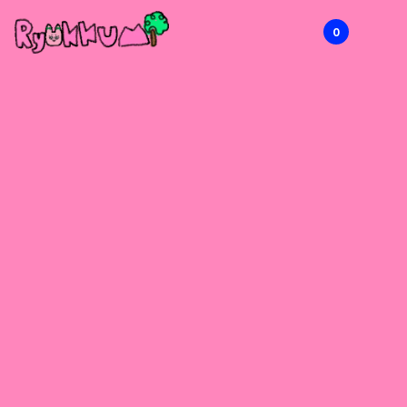
0
RYOKKUMi