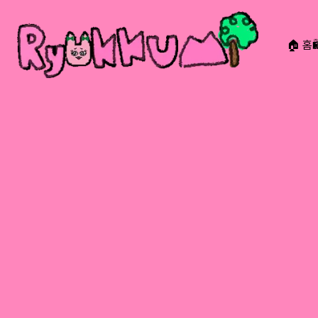
🏠 홈
RYOKKUMi