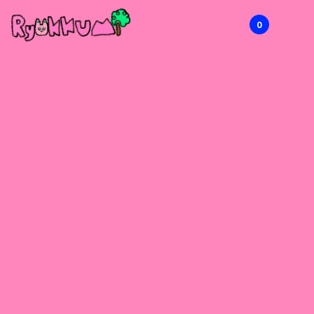
0
RYOKKUMi