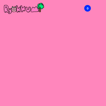
0
RYOKKUMi