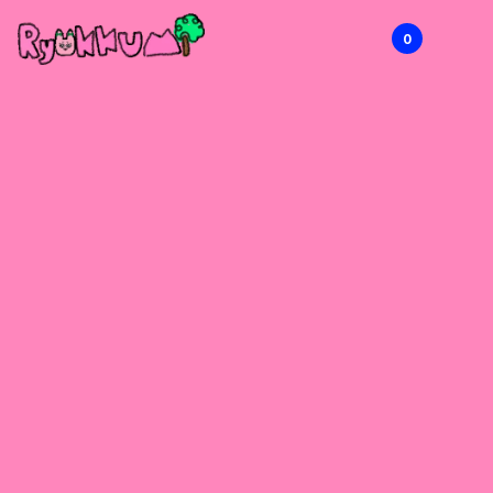
0
RYOKKUMi