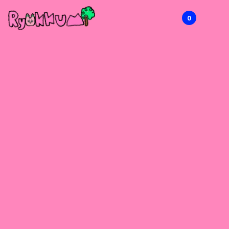
0
RYOKKUMi