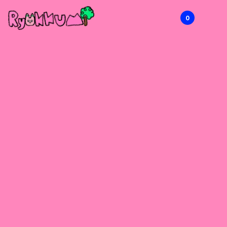
0
RYOKKUMi