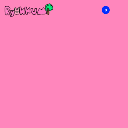
0
RYOKKUMi