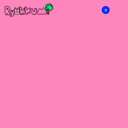
0
RYOKKUMi