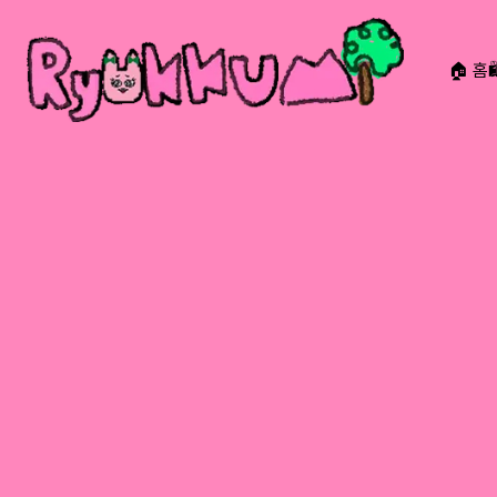
🏠 홈
RYOKKUMi