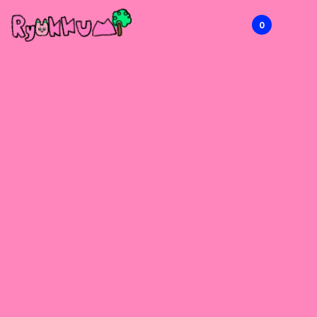
0
RYOKKUMi