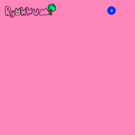
0
RYOKKUMi